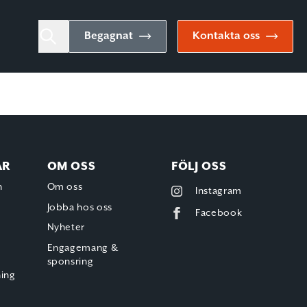
Begagnat
Kontakta oss
AR
OM OSS
FÖLJ OSS
h
Om oss
Instagram
Jobba hos oss
Facebook
Nyheter
Engagemang &
sponsring
ning