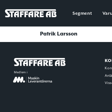
Staffare AB
Segment
Var
Skip
Avdelning:
Operativ verkmästare
to
Patrik Larsson
content
KO
Staffare AB
Kon
Medlem i
Anl
Viss