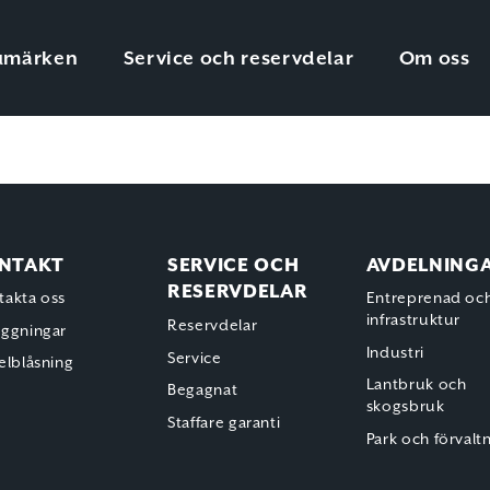
umärken
Service och reservdelar
Om oss
NTAKT
SERVICE OCH
AVDELNING
RESERVDELAR
takta oss
Entreprenad oc
infrastruktur
Reservdelar
äggningar
Industri
Service
elblåsning
Lantbruk och
Begagnat
skogsbruk
Staffare garanti
Park och förvalt