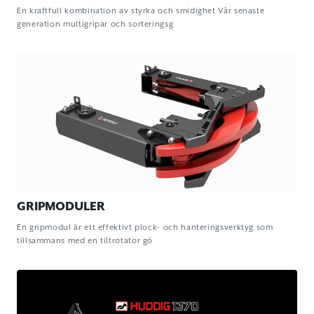
En kraftfull kombination av styrka och smidighet Vår senaste
generation multigripar och sorteringsg
GRIPMODULER
En gripmodul är ett effektivt plock- och hanteringsverktyg som
tillsammans med en tiltrotator gö