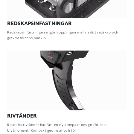
REDSKAPSINFÄSTNINGAR
Redskapsinfästningen utgör kopplingen mellan ditt redskap och
grävmaskinens maskin
RIVTÄNDER
Rototilts rivtänder har fått en ny kompakt design för ökat
brytmoment. Kompakt geometri och för