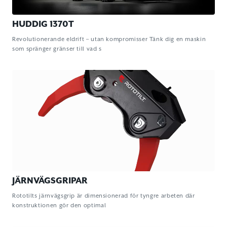
HUDDIG 1370T
Revolutionerande eldrift – utan kompromisser Tänk dig en maskin
som spränger gränser till vad s
JÄRNVÄGSGRIPAR
Rototilts järnvägsgrip är dimensionerad för tyngre arbeten där
konstruktionen gör den optimal