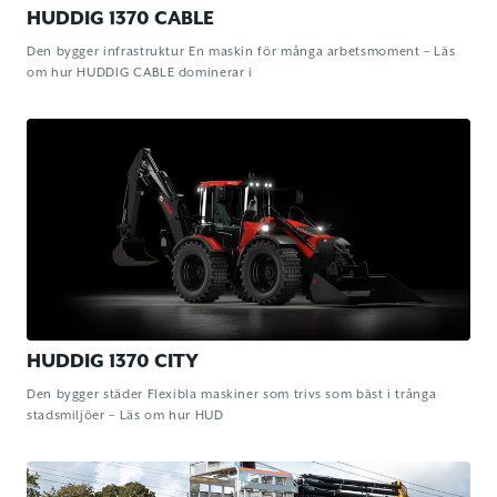
HUDDIG 1370 CABLE
Den bygger infrastruktur En maskin för många arbetsmoment – Läs
om hur HUDDIG CABLE dominerar i
HUDDIG 1370 CITY
Den bygger städer Flexibla maskiner som trivs som bäst i trånga
stadsmiljöer – Läs om hur HUD