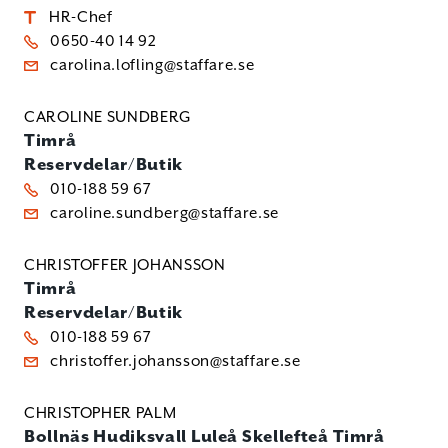
HR-Chef
0650-40 14 92
carolina.lofling@staffare.se
CAROLINE SUNDBERG
Timrå
Reservdelar/Butik
010-188 59 67
caroline.sundberg@staffare.se
CHRISTOFFER JOHANSSON
Timrå
Reservdelar/Butik
010-188 59 67
christoffer.johansson@staffare.se
CHRISTOPHER PALM
Bollnäs
Hudiksvall
Luleå
Skellefteå
Timrå