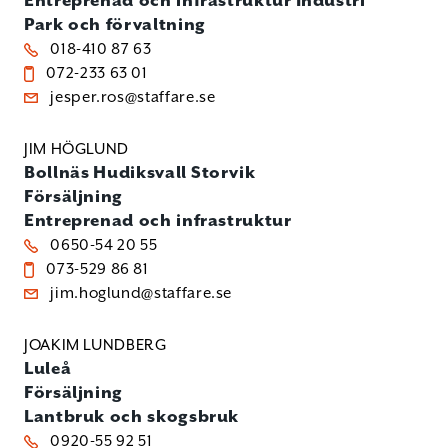
Entreprenad och infrastruktur
Industri
Park och förvaltning
018-410 87 63
072-233 63 01
jesper.ros@staffare.se
JIM HÖGLUND
Bollnäs
Hudiksvall
Storvik
Försäljning
Entreprenad och infrastruktur
0650-54 20 55
073-529 86 81
jim.hoglund@staffare.se
JOAKIM LUNDBERG
Luleå
Försäljning
Lantbruk och skogsbruk
0920-55 92 51