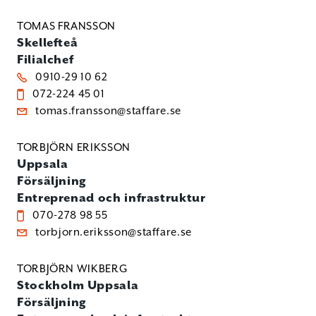
TOMAS FRANSSON
Skellefteå
Filialchef
0910-29 10 62
072-224 45 01
tomas.fransson@staffare.se
TORBJÖRN ERIKSSON
Uppsala
Försäljning
Entreprenad och infrastruktur
070-278 98 55
torbjorn.eriksson@staffare.se
TORBJÖRN WIKBERG
Stockholm
Uppsala
Försäljning