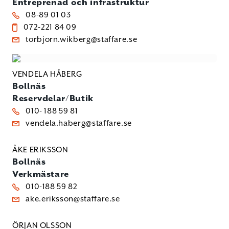
Entreprenad och infrastruktur
08-89 01 03
072-221 84 09
torbjorn.wikberg@staffare.se
VENDELA HÅBERG
Bollnäs
Reservdelar/Butik
010- 188 59 81
vendela.haberg@staffare.se
ÅKE ERIKSSON
Bollnäs
Verkmästare
010-188 59 82
ake.eriksson@staffare.se
ÖRJAN OLSSON