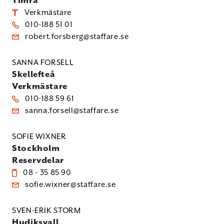
Timrå
Verkmästare
010-188 51 01
robert.forsberg@staffare.se
SANNA FORSELL
Skellefteå
Verkmästare
010-188 59 61
sanna.forsell@staffare.se
SOFIE WIXNER
Stockholm
Reservdelar
08 - 35 85 90
sofie.wixner@staffare.se
SVEN-ERIK STORM
Hudiksvall