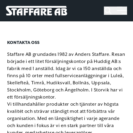
Staffare AB
Skip
to
content
KONTAKTA OSS
Staffare AB grundades 1982 av Anders Staffare. Resan
började i ett litet försäljningskontor på Huddig AB:s
fabrik med 1 anställd. Idag är vi ca 150 anställda och
finns på 10 orter med fullserviceanläggningar i Luleå,
Skellefteå, Timrå, Hudiksvall, Bollnäs, Uppsala,
Stockholm, Göteborg och Ängelholm. I Storvik har vi
ett försäljningskontor.
Vi tillhandahåller produkter och tjänster av högsta
kvalitét och strävar ständigt mot att förbättra vår
organisation. Med en långsiktighet i varje agerande
och kunden i fokus är vi en stark partner till våra
kunder, medarbetare och leverantörer.