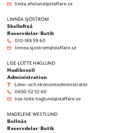
linda.ahslund@staffare.se
LINNÉA SJÖSTRÖM
Skellefteå
Reservdelar/Butik
010-188 59 60
linnea.sjostrom@staffare.se
LISE-LOTTE HAGLUND
Hudiksvall
Administration
Löne- och ekonomiadministratör
0650-52 52 60
lise-lotte.haglund@staffare.se
MADELENE WESTLUND
Bollnäs
Reservdelar/Butik