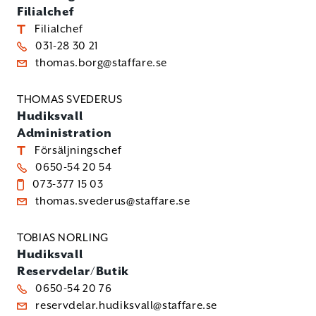
Filialchef
Filialchef
031-28 30 21
thomas.borg@staffare.se
THOMAS SVEDERUS
Hudiksvall
Administration
Försäljningschef
0650-54 20 54
073-377 15 03
thomas.svederus@staffare.se
TOBIAS NORLING
Hudiksvall
Reservdelar/Butik
0650-54 20 76
reservdelar.hudiksvall@staffare.se