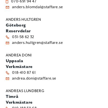
070-691 94 47
anders.blomdal@staffare.se
ANDERS HULTGREN
Göteborg
Reservdelar
031-58 62 32
anders.hultgren@staffare.se
ANDREA DONI
Uppsala
Verkmästare
018-410 87 61
andrea.doni@staffare.se
ANDREAS LUNDBERG
Timrå
Verkmästare