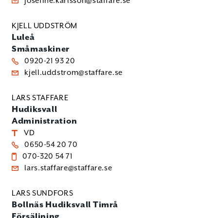
josefine.karlsson@staffare.se
KJELL UDDSTRÖM
Luleå
Småmaskiner
0920-21 93 20
kjell.uddstrom@staffare.se
LARS STAFFARE
Hudiksvall
Administration
VD
0650-54 20 70
070-320 54 71
lars.staffare@staffare.se
LARS SUNDFORS
Bollnäs
Hudiksvall
Timrå
Försäljning