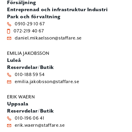
Försäljning
Entreprenad och infrastruktur
Industri
Park och förvaltning
0910-29 10 67
072-219 40 67
daniel.mikaelsson@staffare.se
EMILIA JAKOBSSON
Luleå
Reservdelar/Butik
010-188 59 54
emilia.jakobsson@staffare.se
ERIK WAERN
Uppsala
Reservdelar/Butik
010-196 06 41
erik.waern@staffare.se