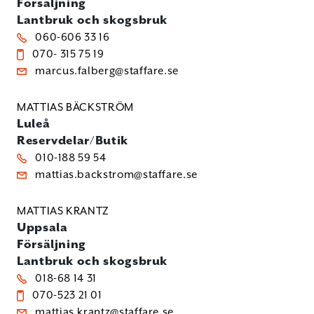
Försäljning
Lantbruk och skogsbruk
060-606 33 16
070- 315 75 19
marcus.falberg@staffare.se
MATTIAS BÄCKSTRÖM
Luleå
Reservdelar/Butik
010-188 59 54
mattias.backstrom@staffare.se
MATTIAS KRANTZ
Uppsala
Försäljning
Lantbruk och skogsbruk
018-68 14 31
070-523 21 01
mattias.krantz@staffare.se