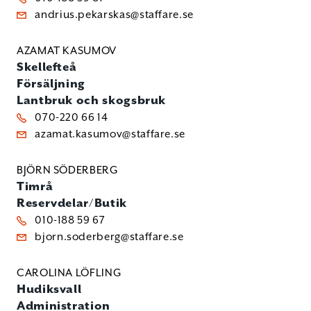
andrius.pekarskas@staffare.se
AZAMAT KASUMOV
Skellefteå
Försäljning
Lantbruk och skogsbruk
070-220 66 14
azamat.kasumov@staffare.se
BJÖRN SÖDERBERG
Timrå
Reservdelar/Butik
010-188 59 67
bjorn.soderberg@staffare.se
CAROLINA LÖFLING
Hudiksvall
Administration