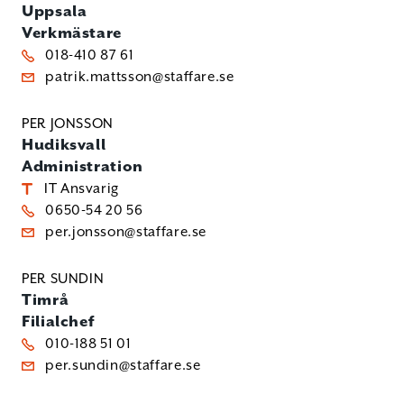
Uppsala
Verkmästare
018-410 87 61
patrik.mattsson@staffare.se
PER JONSSON
Hudiksvall
Administration
IT Ansvarig
0650-54 20 56
per.jonsson@staffare.se
PER SUNDIN
Timrå
Filialchef
010-188 51 01
per.sundin@staffare.se