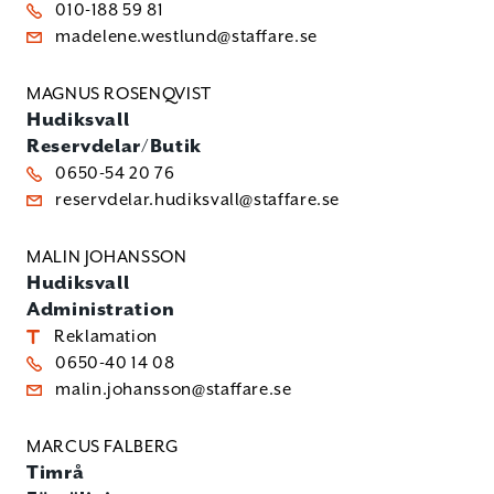
010-188 59 81
madelene.westlund@staffare.se
MAGNUS ROSENQVIST
Hudiksvall
Reservdelar/Butik
0650-54 20 76
reservdelar.hudiksvall@staffare.se
MALIN JOHANSSON
Hudiksvall
Administration
Reklamation
0650-40 14 08
malin.johansson@staffare.se
MARCUS FALBERG
Timrå