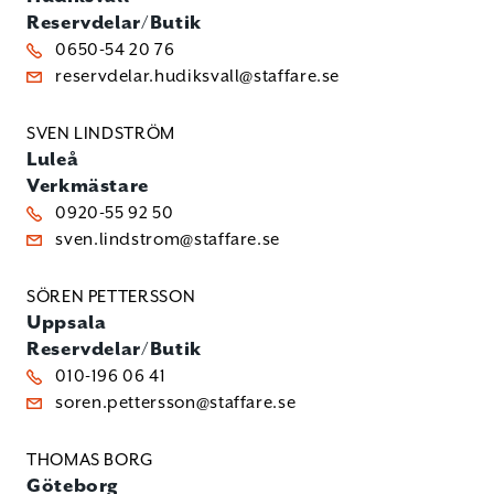
Reservdelar/Butik
0650-54 20 76
reservdelar.hudiksvall@staffare.se
SVEN LINDSTRÖM
Luleå
Verkmästare
0920-55 92 50
sven.lindstrom@staffare.se
SÖREN PETTERSSON
Uppsala
Reservdelar/Butik
010-196 06 41
soren.pettersson@staffare.se
THOMAS BORG
Göteborg