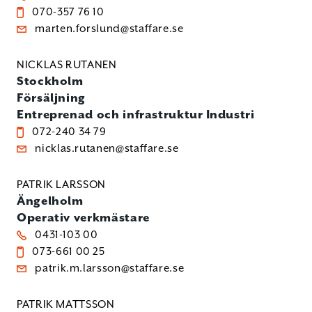
070-357 76 10
marten.forslund@staffare.se
NICKLAS RUTANEN
Stockholm
Försäljning
Entreprenad och infrastruktur
Industri
072-240 34 79
nicklas.rutanen@staffare.se
PATRIK LARSSON
Ängelholm
Operativ verkmästare
0431-103 00
073-661 00 25
patrik.m.larsson@staffare.se
PATRIK MATTSSON