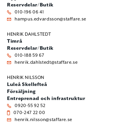
Reservdelar/Butik
010-196 06 41
hampus.edvardsson@staffare.se
HENRIK DAHLSTEDT
Timrå
Reservdelar/Butik
010-188 59 67
henrik.dahlstedt@staffare.se
HENRIK NILSSON
Luleå
Skellefteå
Försäljning
Entreprenad och infrastruktur
0920-55 92 52
070-247 22 00
henrik.nilsson@staffare.se