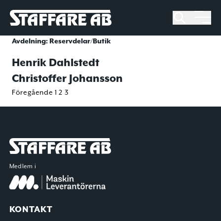
Staffare AB
Skip
Avdelning:
Reservdelar/Butik
to
Henrik Dahlstedt
content
Christoffer Johansson
Sidnumrering
Föregående
1
2
3
för
inlägg
Staffare AB
Medlem i
KONTAKT