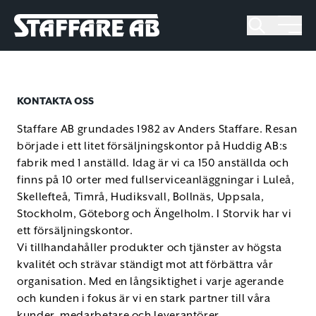
Staffare AB
Skip
to
content
KONTAKTA OSS
Staffare AB grundades 1982 av Anders Staffare. Resan
började i ett litet försäljningskontor på Huddig AB:s
fabrik med 1 anställd. Idag är vi ca 150 anställda och
finns på 10 orter med fullserviceanläggningar i Luleå,
Skellefteå, Timrå, Hudiksvall, Bollnäs, Uppsala,
Stockholm, Göteborg och Ängelholm. I Storvik har vi
ett försäljningskontor.
Vi tillhandahåller produkter och tjänster av högsta
kvalitét och strävar ständigt mot att förbättra vår
organisation. Med en långsiktighet i varje agerande
och kunden i fokus är vi en stark partner till våra
kunder, medarbetare och leverantörer.