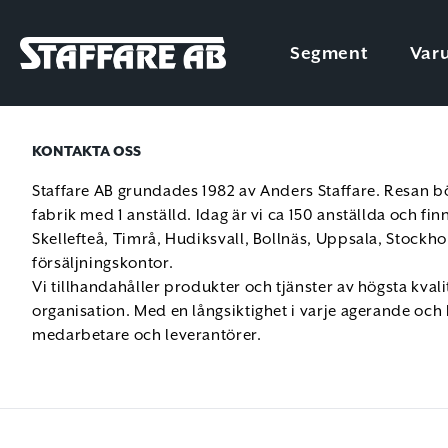
Staffare AB
Segment
Var
Skip
to
content
KONTAKTA OSS
Staffare AB grundades 1982 av Anders Staffare. Resan bör
fabrik med 1 anställd. Idag är vi ca 150 anställda och fi
Skellefteå, Timrå, Hudiksvall, Bollnäs, Uppsala, Stockho
försäljningskontor.
Vi tillhandahåller produkter och tjänster av högsta kvali
organisation. Med en långsiktighet i varje agerande och k
medarbetare och leverantörer.