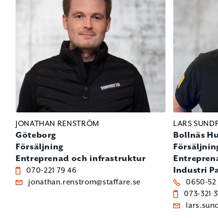
JONATHAN RENSTRÖM
LARS SUND
Göteborg
Bollnäs
Hu
Försäljning
Försäljnin
Entreprenad och infrastruktur
Entrepren
Industri
P
070-221 79 46
jonathan.renstrom@staffare.se
0650-52 
073-321 3
lars.sun