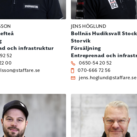
SSON
JENS HÖGLUND
lefteå
Bollnäs
Hudiksvall
Stoc
g
Storvik
ad och infrastruktur
Försäljning
Entreprenad och infrast
92 52
22 00
0650-54 20 52
ilsson@staffare.se
070-666 72 56
jens.hoglund@staffare.se