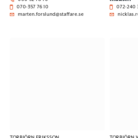
070-357 76 10
072-240 
marten.forslund@staffare.se
nicklas.
TORBJÖRN ERIKSSON
TORBJÖRN 