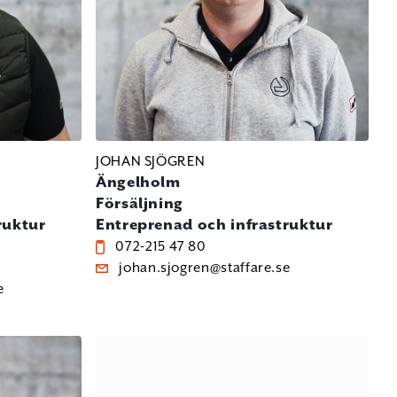
JOHAN SJÖGREN
Ängelholm
Försäljning
ruktur
Entreprenad och infrastruktur
072-215 47 80
johan.sjogren@staffare.se
e