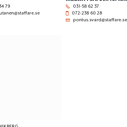
34 79
031-58 62 37
rutanen@staffare.se
072-238 60 28
pontus.svard@staffare.s
WIKBERG