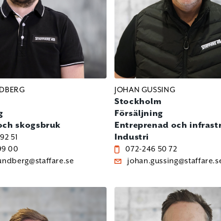
NDBERG
JOHAN GUSSING
Stockholm
g
Försäljning
och skogsbruk
Entreprenad och infrast
Industri
92 51
99 00
072-246 50 72
undberg@staffare.se
johan.gussing@staffare.s