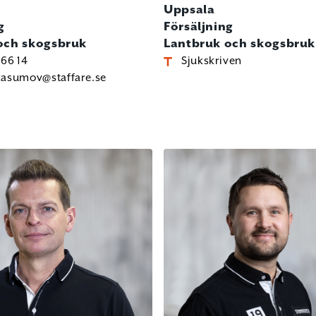
Uppsala
g
Försäljning
och skogsbruk
Lantbruk och skogsbruk
66 14
Sjukskriven
kasumov@staffare.se