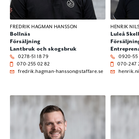
FREDRIK HAGMAN HANSSON
HENRIK NIL
Bollnäs
Luleå
Skel
Försäljning
Försäljnin
Lantbruk och skogsbruk
Entrepren
0278-51 18 79
0920-55 
070-255 02 82
070-247 
fredrik.hagman-hansson@staffare.se
henrik.n