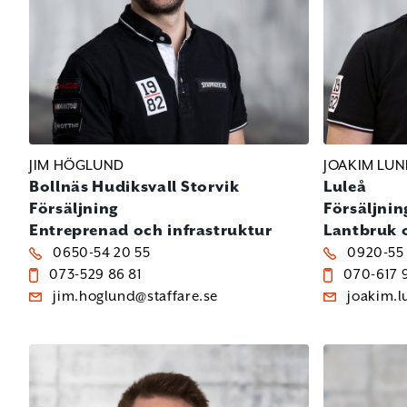
JIM HÖGLUND
JOAKIM LU
Bollnäs
Hudiksvall
Storvik
Luleå
Försäljning
Försäljnin
Entreprenad och infrastruktur
Lantbruk 
0650-54 20 55
0920-55 
073-529 86 81
070-617 
jim.hoglund@staffare.se
joakim.l