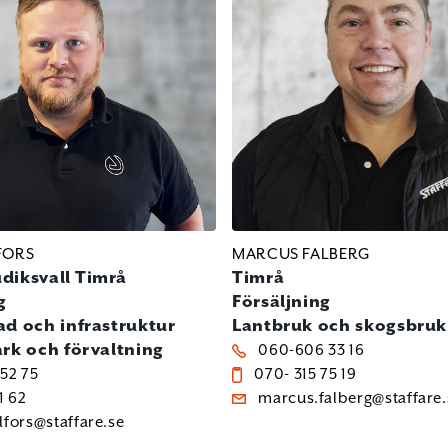
FORS
MARCUS FALBERG
diksvall
Timrå
Timrå
g
Försäljning
ad och infrastruktur
Lantbruk och skogsbruk
ark och förvaltning
060-606 33 16
52 75
070- 315 75 19
1 62
marcus.falberg@staffare.
dfors@staffare.se