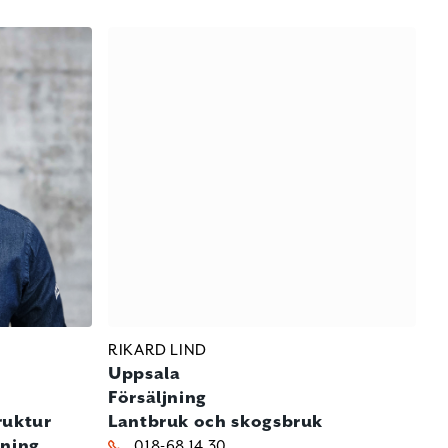
RIKARD LIND
Uppsala
Försäljning
ruktur
Lantbruk och skogsbruk
tning
018-68 14 30