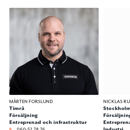
MÅRTEN FORSLUND
NICKLAS R
Timrå
Stockhol
Försäljning
Försäljnin
Entreprenad och infrastruktur
Entrepren
Industri
060-52 78 76