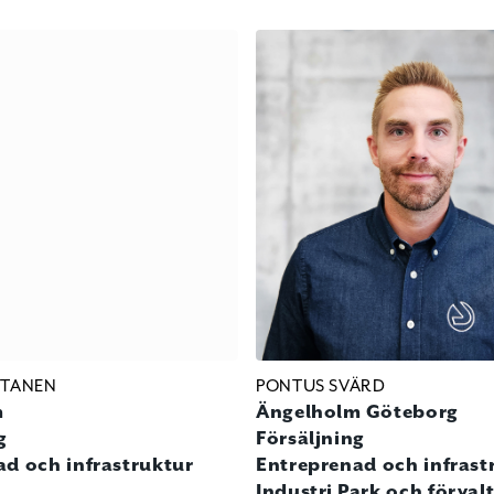
UTANEN
PONTUS SVÄRD
m
Ängelholm
Göteborg
g
Försäljning
ad och infrastruktur
Entreprenad och infrast
Industri
Park och förval