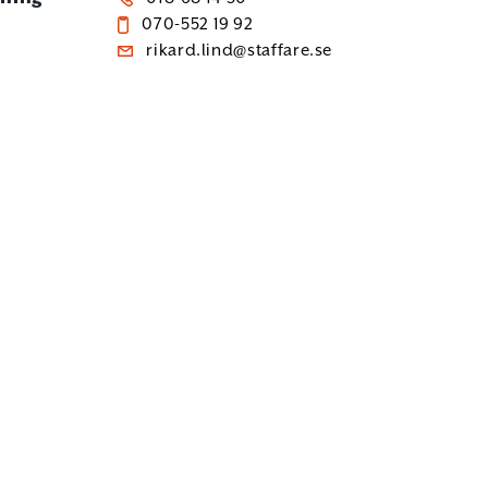
070-552 19 92
rikard.lind@staffare.se
e