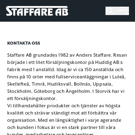
Staffare AB
Skip
to
content
KONTAKTA OSS
Staffare AB grundades 1982 av Anders Staffare. Resan
började i ett litet försäljningskontor på Huddig AB:s
fabrik med 1 anställd. Idag är vi ca 150 anställda och
finns på 10 orter med fullserviceanläggningar i Luleå,
Skellefteå, Timrå, Hudiksvall, Bollnäs, Uppsala,
Stockholm, Göteborg och Ängelholm. I Storvik har vi
ett försäljningskontor.
Vi tillhandahåller produkter och tjänster av högsta
kvalitét och strävar ständigt mot att förbättra vår
organisation. Med en långsiktighet i varje agerande
och kunden i fokus är vi en stark partner till våra
kunder, medarbetare och leverantörer.