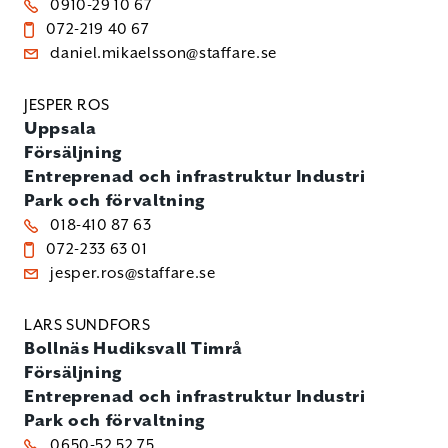
0910-29 10 67
072-219 40 67
daniel.mikaelsson@staffare.se
JESPER ROS
Uppsala
Försäljning
Entreprenad och infrastruktur
Industri
Park och förvaltning
018-410 87 63
072-233 63 01
jesper.ros@staffare.se
LARS SUNDFORS
Bollnäs
Hudiksvall
Timrå
Försäljning
Entreprenad och infrastruktur
Industri
Park och förvaltning
0650-52 52 75