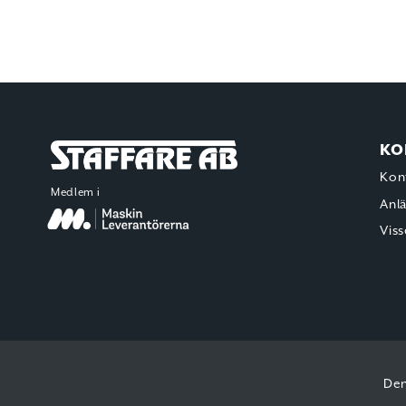
KO
Staffare AB
Kon
Medlem i
Anl
Viss
Den
Copyright © 2026 Staffare AB