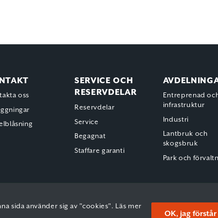
NTAKT
SERVICE OCH
AVDELNING
RESERVDELAR
takta oss
Entreprenad oc
infrastruktur
Reservdelar
äggningar
Industri
Service
elblåsning
Lantbruk och
Begagnat
skogsbruk
Staffare garanti
Park och förvalt
na sida använder sig av "cookies".
Läs mer
OK, jag förstår