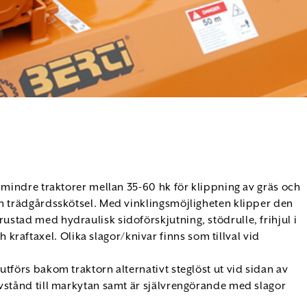
ör mindre traktorer mellan 35-60 hk för klippning av gräs och
och trädgårdsskötsel. Med vinklingsmöjligheten klipper den
rustad med hydraulisk sidoförskjutning, stödrulle, frihjul i
raftaxel. Olika slagor/knivar finns som tillval vid
 utförs bakom traktorn alternativt steglöst ut vid sidan av
 avstånd till markytan samt är självrengörande med slagor