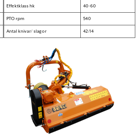
Effektklass hk
40-60
PTO rpm
540
Antal knivar/ slagor
42/14