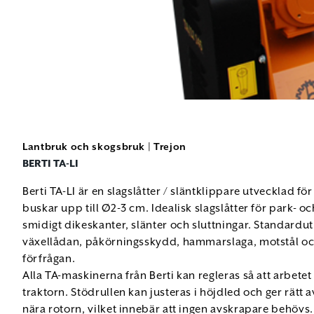
Lantbruk och skogsbruk
|
Trejon
BERTI TA-LI
Berti TA-LI är en slagslåtter / släntklippare utvecklad f
buskar upp till Ø2-3 cm. Idealisk slagslåtter för park- 
smidigt dikeskanter, slänter och sluttningar. Standardut
växellådan, påkörningsskydd, hammarslaga, motstål och k
förfrågan.
Alla TA-maskinerna från Berti kan regleras så att arbetet
traktorn. Stödrullen kan justeras i höjdled och ger rätt
nära rotorn, vilket innebär att ingen avskrapare behövs.