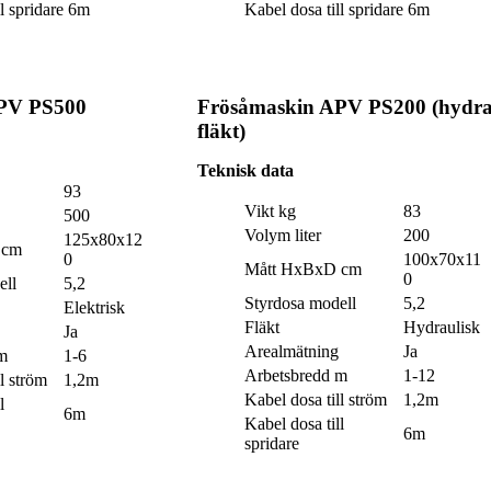
l spridare
6m
Kabel dosa till spridare
6m
PV PS500
Frösåmaskin APV PS200 (hydra
fläkt)
Teknisk data
93
Vikt kg
83
500
Volym liter
200
125x80x12
 cm
0
100x70x11
Mått HxBxD cm
0
ell
5,2
Styrdosa modell
5,2
Elektrisk
Fläkt
Hydraulisk
Ja
Arealmätning
Ja
m
1-6
Arbetsbredd m
1-12
l ström
1,2m
Kabel dosa till ström
1,2m
l
6m
Kabel dosa till
6m
spridare