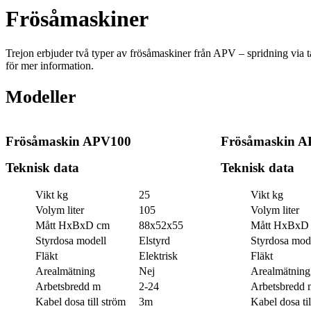
Frösåmaskiner
Trejon erbjuder två typer av frösåmaskiner från APV – spridning via t
för mer information.
Modeller
Frösåmaskin APV100
Frösåmaskin A
Teknisk data
Teknisk data
Vikt kg
25
Vikt kg
Volym liter
105
Volym liter
Mått HxBxD cm
88x52x55
Mått HxBxD
Styrdosa modell
Elstyrd
Styrdosa mod
Fläkt
Elektrisk
Fläkt
Arealmätning
Nej
Arealmätning
Arbetsbredd m
2-24
Arbetsbredd 
Kabel dosa till ström
3m
Kabel dosa til