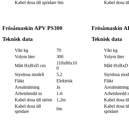
Kabel dosa till spridare
6m
Kabel dosa til
Frösåmaskin APV PS300
Frösåmaskin A
Teknisk data
Teknisk data
Vikt kg
70
Vikt kg
Volym liter
300
Volym liter
110x80x10
Mått HxBxD cm
Mått HxBxD
0
Styrdosa modell
5,2
Styrdosa mod
Fläkt
Elektrisk
Fläkt
Arealmätning
Ja
Arealmätning
Arbetsbredd m
1-6
Arbetsbredd 
Kabel dosa till ström
1,2m
Kabel dosa til
Kabel dosa till
Kabel dosa til
6m
spridare
spridare