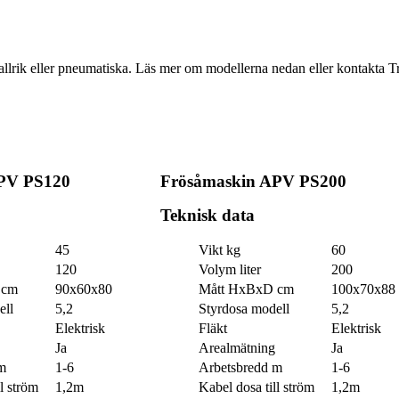
allrik eller pneumatiska. Läs mer om modellerna nedan eller kontakta T
PV PS120
Frösåmaskin APV PS200
Teknisk data
45
Vikt kg
60
120
Volym liter
200
 cm
90x60x80
Mått HxBxD cm
100x70x88
ell
5,2
Styrdosa modell
5,2
Elektrisk
Fläkt
Elektrisk
Ja
Arealmätning
Ja
m
1-6
Arbetsbredd m
1-6
l ström
1,2m
Kabel dosa till ström
1,2m