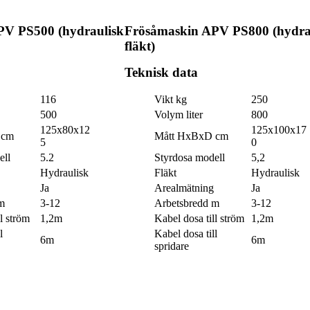
PV PS500 (hydraulisk
Frösåmaskin APV PS800 (hydra
fläkt)
Teknisk data
116
Vikt kg
250
500
Volym liter
800
125x80x12
125x100x17
 cm
Mått HxBxD cm
5
0
ell
5.2
Styrdosa modell
5,2
Hydraulisk
Fläkt
Hydraulisk
Ja
Arealmätning
Ja
m
3-12
Arbetsbredd m
3-12
l ström
1,2m
Kabel dosa till ström
1,2m
l
Kabel dosa till
6m
6m
spridare