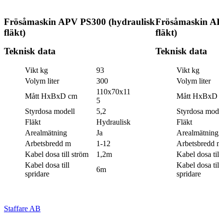
Frösåmaskin APV PS300 (hydraulisk
Frösåmaskin A
fläkt)
fläkt)
Teknisk data
Teknisk data
Vikt kg
93
Vikt kg
Volym liter
300
Volym liter
110x70x11
Mått HxBxD cm
Mått HxBxD
5
Styrdosa modell
5,2
Styrdosa mod
Fläkt
Hydraulisk
Fläkt
Arealmätning
Ja
Arealmätning
Arbetsbredd m
1-12
Arbetsbredd 
Kabel dosa till ström
1,2m
Kabel dosa til
Kabel dosa till
Kabel dosa til
6m
spridare
spridare
Staffare AB