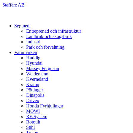
Skip
Staffare AB
to
content
Segment
Entreprenad och infrastruktur
Lantbruk och skogsbruk
Industri
Park och förvaltning
Varumärken
Huddig
Hyundai
Massey Ferguson
Weidemann
Kverneland
Kramp
Pöttinger
Dinapolis
Drivex
Honda Fyrhjulingar
MOWI
RF-System
Rototilt
Stihl
Trejon