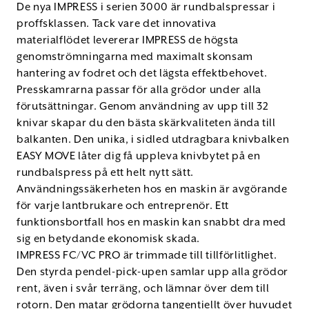
De nya IMPRESS i serien 3000 är rundbalspressar i
proffsklassen. Tack vare det innovativa
materialflödet levererar IMPRESS de högsta
genomströmningarna med maximalt skonsam
hantering av fodret och det lägsta effektbehovet.
Presskamrarna passar för alla grödor under alla
förutsättningar. Genom användning av upp till 32
knivar skapar du den bästa skärkvaliteten ända till
balkanten. Den unika, i sidled utdragbara knivbalken
EASY MOVE låter dig få uppleva knivbytet på en
rundbalspress på ett helt nytt sätt.
Användningssäkerheten hos en maskin är avgörande
för varje lantbrukare och entreprenör. Ett
funktionsbortfall hos en maskin kan snabbt dra med
sig en betydande ekonomisk skada.
IMPRESS FC/VC PRO är trimmade till tillförlitlighet.
Den styrda pendel-pick-upen samlar upp alla grödor
rent, även i svår terräng, och lämnar över dem till
rotorn. Den matar grödorna tangentiellt över huvudet