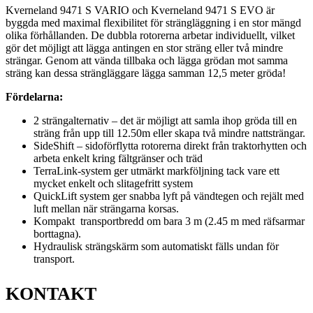
Kverneland 9471 S VARIO och Kverneland 9471 S EVO är
byggda med maximal flexibilitet för strängläggning i en stor mängd
olika förhållanden. De dubbla rotorerna arbetar individuellt, vilket
gör det möjligt att lägga antingen en stor sträng eller två mindre
strängar. Genom att vända tillbaka och lägga grödan mot samma
sträng kan dessa strängläggare lägga samman 12,5 meter gröda!
Fördelarna:
2 strängalternativ – det är möjligt att samla ihop gröda till en
sträng från upp till 12.50m eller skapa två mindre nattsträngar.
SideShift – sidoförflytta rotorerna direkt från traktorhytten och
arbeta enkelt kring fältgränser och träd
TerraLink-system ger utmärkt markföljning tack vare ett
mycket enkelt och slitagefritt system
QuickLift system ger snabba lyft på vändtegen och rejält med
luft mellan när strängarna korsas.
Kompakt transportbredd om bara 3 m (2.45 m med räfsarmar
borttagna).
Hydraulisk strängskärm som automatiskt fälls undan för
transport.
KONTAKT