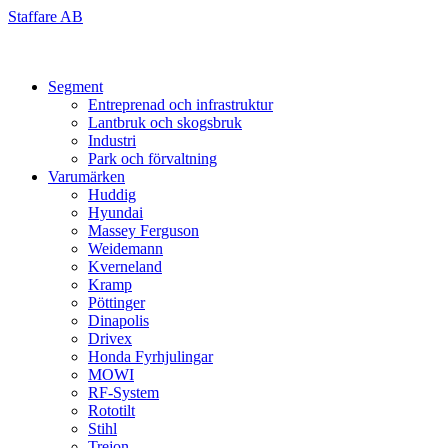
Skip
Staffare AB
to
content
Segment
Entreprenad och infrastruktur
Lantbruk och skogsbruk
Industri
Park och förvaltning
Varumärken
Huddig
Hyundai
Massey Ferguson
Weidemann
Kverneland
Kramp
Pöttinger
Dinapolis
Drivex
Honda Fyrhjulingar
MOWI
RF-System
Rototilt
Stihl
Trejon