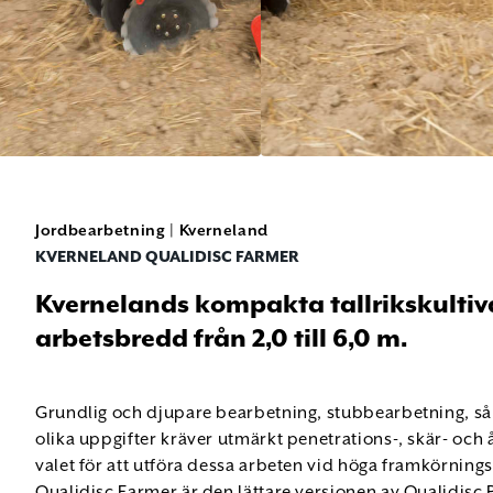
Jordbearbetning
|
Kverneland
KVERNELAND QUALIDISC FARMER
Kvernelands kompakta tallrikskultiv
arbetsbredd från 2,0 till 6,0 m.
Grundlig och djupare bearbetning, stubbearbetning, så
olika uppgifter kräver utmärkt penetrations-, skär- och 
valet för att utföra dessa arbeten vid höga framkörning
Qualidisc Farmer är den lättare versionen av Qualidisc P