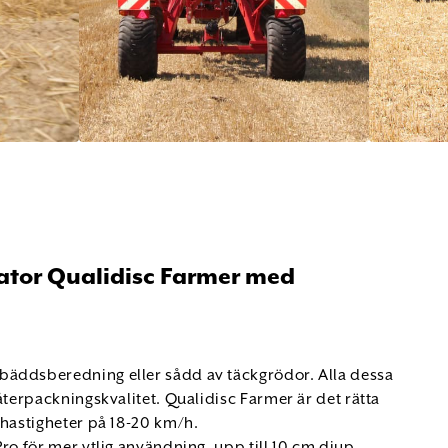
ator Qualidisc Farmer med
bäddsberedning eller sådd av täckgrödor. Alla dessa
återpackningskvalitet. Qualidisc Farmer är det rätta
shastigheter på 18-20 km/h.
ro för mer ytlig användning, upp till 10 cm djup.