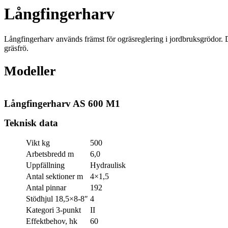
Långfinger­harv
Långfingerharv används främst för ogräsreglering i jordbruksgrödor.
gräsfrö.
Modeller
Långfingerharv AS 600 M1
Teknisk data
Vikt kg
500
Arbetsbredd m
6,0
Uppfällning
Hydraulisk
Antal sektioner m
4×1,5
Antal pinnar
192
Stödhjul 18,5×8-8″
4
Kategori 3-punkt
II
Effektbehov, hk
60