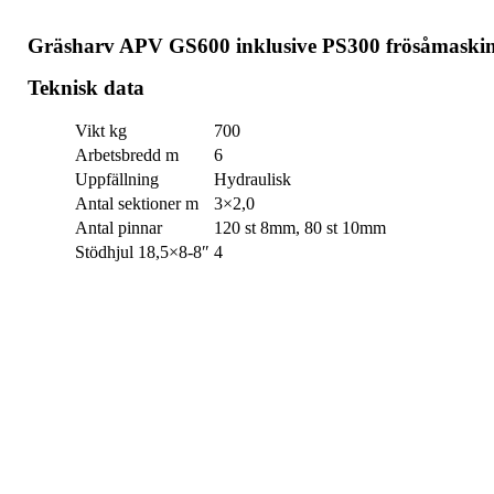
Gräsharv APV GS600 inklusive PS300 frösåmaski
Teknisk data
Vikt kg
700
Arbetsbredd m
6
Uppfällning
Hydraulisk
Antal sektioner m
3×2,0
Antal pinnar
120 st 8mm, 80 st 10mm
Stödhjul 18,5×8-8″
4