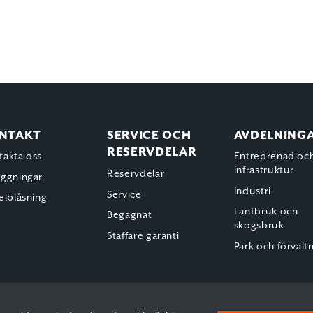
NTAKT
SERVICE OCH
AVDELNING
RESERVDELAR
takta oss
Entreprenad oc
infrastruktur
Reservdelar
äggningar
Industri
Service
elblåsning
Lantbruk och
Begagnat
skogsbruk
Staffare garanti
Park och förvalt