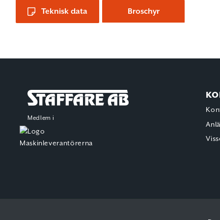
Teknisk data
Broschyr
KO
Staffare AB
Kon
Medlem i
Anl
Viss