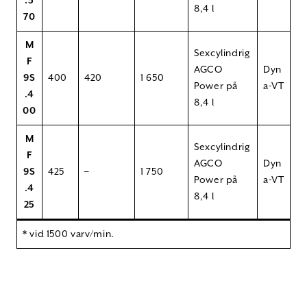
.3
8,4 l
70
M
Sexcylindrig
F
AGCO
Dyn
9S
400
420
1 650
Power på
a-VT
.4
8,4 l
00
M
Sexcylindrig
F
AGCO
Dyn
9S
425
–
1 750
Power på
a-VT
.4
8,4 l
25
* vid 1500 varv/min.