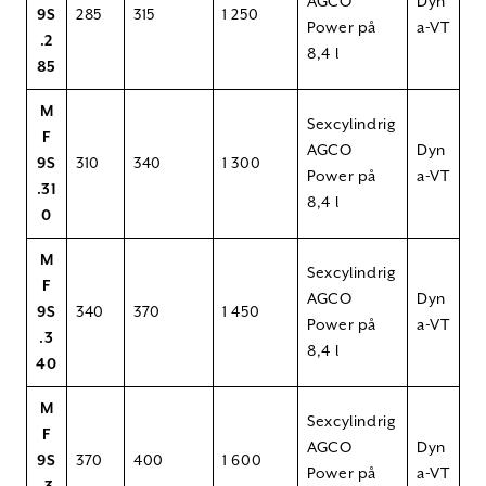
AGCO
Dyn
9S
285
315
1 250
Power på
a-VT
.2
8,4 l
85
M
Sexcylindrig
F
AGCO
Dyn
9S
310
340
1 300
Power på
a-VT
.31
8,4 l
0
M
Sexcylindrig
F
AGCO
Dyn
9S
340
370
1 450
Power på
a-VT
.3
8,4 l
40
M
Sexcylindrig
F
AGCO
Dyn
9S
370
400
1 600
Power på
a-VT