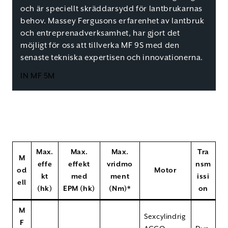
och är speciellt skräddarsydd för lantbrukarnas
behov. Massey Fergusons erfarenhet av lantbruk
och entreprenadverksamhet, har gjort det
möjligt för oss att tillverka MF 9S med den
senaste tekniska expertisen och innovationerna.
IN MF 5M
Max.
Max.
Max.
Tra
M
effe
effekt
vridmo
nsm
od
Motor
kt
med
ment
issi
ell
(hk)
EPM (hk)
(Nm)*
on
M
Sexcylindrig
F