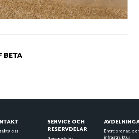
 BETA
NTAKT
SERVICE OCH
AVDELNING
RESERVDELAR
takta oss
Entreprenad oc
infrastruktur
Reservdelar