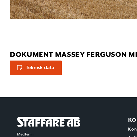
DOKUMENT MASSEY FERGUSON MF
Teknisk data
KO
Staffare AB
Kon
Medlem i