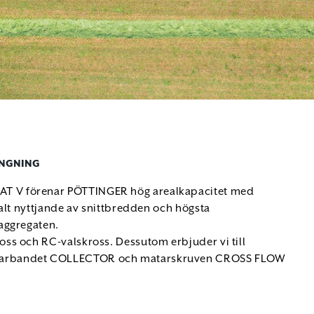
ÄNGNING
T V förenar PÖTTINGER hög arealkapacitet med
alt nyttjande av snittbredden och högsta
aggregaten.
ss och RC-valskross. Dessutom erbjuder vi till
atarbandet COLLECTOR och matarskruven CROSS FLOW