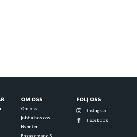
AR
OM OSS
FÖLJ OSS
h
Om oss
Instagram
Jobba hos oss
Facebook
Nyheter
Engagemang &