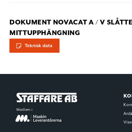
DOKUMENT NOVACAT A / V SLÅT
MITTUPPHÄNGNING
Teknisk data
KO
Staffare AB
Kon
Medlem i
Anl
Viss