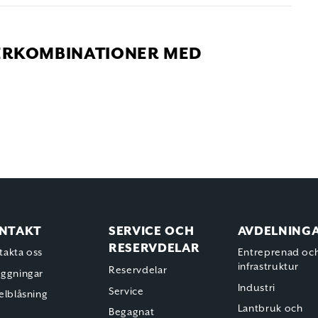
TERKOMBINATIONER MED
NTAKT
SERVICE OCH
AVDELNING
RESERVDELAR
takta oss
Entreprenad oc
infrastruktur
Reservdelar
äggningar
Industri
Service
elblåsning
Lantbruk och
Begagnat