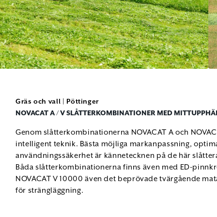
Gräs och vall
|
Pöttinger
NOVACAT A / V SLÅTTERKOMBINATIONER MED MITTUPPH
Genom slåtterkombinationerna NOVACAT A och NOVACA
intelligent teknik. Bästa möjliga markanpassning, optim
användningssäkerhet är kännetecknen på de här slåtter
Båda slåtterkombinationerna finns även med ED-pinnkro
NOVACAT V 10000 även det beprövade tvärgående m
för strängläggning.