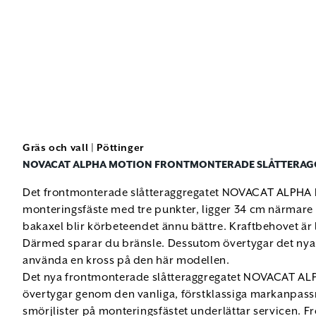
Gräs och vall
|
Pöttinger
NOVACAT ALPHA MOTION FRONTMONTERADE SLÅTTERAG
Det frontmonterade slåtteraggregatet NOVACAT ALPHA 
monteringsfäste med tre punkter, ligger 34 cm närmare t
bakaxel blir körbeteendet ännu bättre. Kraftbehovet är l
Därmed sparar du bränsle. Dessutom övertygar det nya sl
använda en kross på den här modellen.
Det nya frontmonterade slåtteraggregatet NOVACAT AL
övertygar genom den vanliga, förstklassiga markanpass
smörjlister på monteringsfästet underlättar servicen. Fro