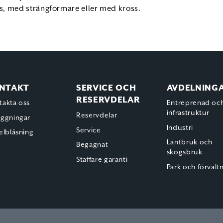
ss, med strängformare eller med kross.
NTAKT
SERVICE OCH
AVDELNING
RESERVDELAR
takta oss
Entreprenad oc
infrastruktur
Reservdelar
äggningar
Industri
Service
elblåsning
Lantbruk och
Begagnat
skogsbruk
Staffare garanti
Park och förvalt