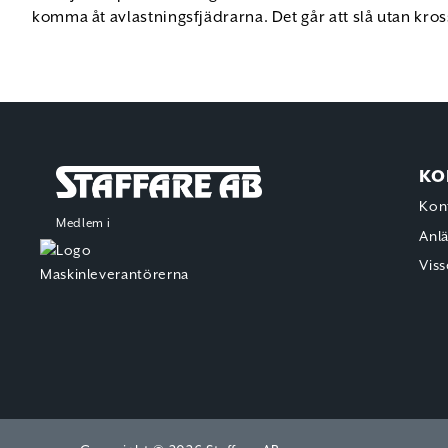
komma åt avlastningsfjädrarna. Det går att slå utan kro
KO
Staffare AB
Kon
Medlem i
Anl
Viss