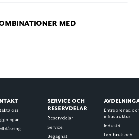
OMBINATIONER MED
NTAKT
SERVICE OCH
AVDELNING
RESERVDELAR
takta oss
Entreprenad oc
infrastruktur
Reservdelar
äggningar
Industri
Service
elblåsning
Lantbruk och
Begagnat