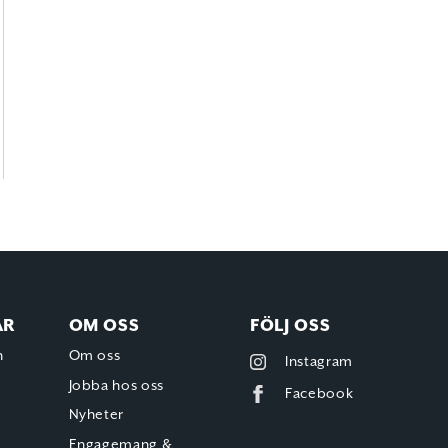
AR
OM OSS
FÖLJ OSS
h
Om oss
Instagram
Jobba hos oss
Facebook
Nyheter
Engagemang &