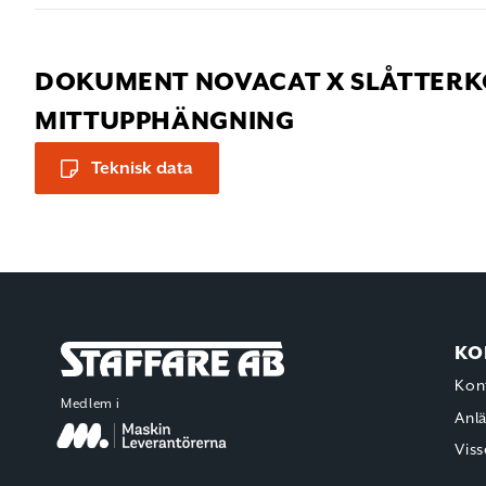
DOKUMENT NOVACAT X SLÅTTERK
MITTUPPHÄNGNING
Teknisk data
KO
Staffare AB
Kon
Medlem i
Anl
Viss