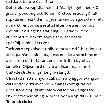
redskapsbärare över 4 ton.
Det effektiva vågräta och lodräta flytläget, med ±10
grader pendling och 30 cm rörelseområde, gör att
sopvalsen hela tiden följer marken och garanterar ett
utmärkt rengöringsresultat efter bara en körning.
Hydraulisk diagonalställning ±32 grader, med
vridcentrum bakom sopvalsen, ger bästa
spårföljsamhet i kurvor.
Tack vare sopvalsens unika centrumdrift blir det lätt
att sopa nära staket, byggnader eller andra hinder –
dessutom underlättar centrumdriften bytet av
lameller. Oljesmord drivlina tillsammans med
bultade slitdelar ger lång livslängd.
Utrustad med ny hydraulik som möjliggör sväng av
vals under drift även vid 2-slangskonfiguration.
Dessutom möjligt att rotera valsen baklänges för
enklare framsopning. Klarar flöden upp till 120 l/min.
Teknisk data