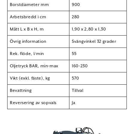
Borstdiameter mm
900
Arbetsbredd i cm
280
Mått L x B x H, m
1,90 x 2,80 x 1,30
Övrig information
Svängvinkel 32 grader
Rek. flöde, l/min
55
Oljetryck BAR, min-max
160-230
Vikt (exkl. fäste), kg
570
Bevattning
Tillval
Reversering av sopvals
Ja