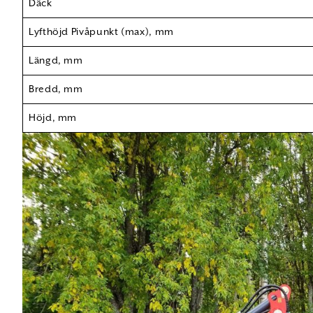
Däck
Lyfthöjd Pivåpunkt (max), mm
Längd, mm
Bredd, mm
Höjd, mm