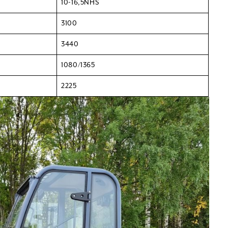
10-16,5NHS
3100
3440
1080/1365
2225