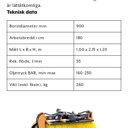
är lättåtkomliga.
Teknisk data
Borstdiameter mm
900
Arbetsbredd i cm
180
Mått L x B x H, m
1,00 x 2,15 x 1,20
Rek. flöde, l/min
55
Oljetryck BAR, min-max
160-230
Vikt (exkl. fäste), kg
260