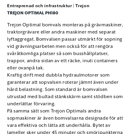
Entreprenad och infrastruktur
|
Trejon
TREJON OPTIMAL PH180
Trejon Optimal bomvals monteras på grävmaskiner,
traktorgrävare eller andra maskiner med separat
lyftaggregat. Bomvalsen passar utmärkt för sopning
vid grävningsarbeten men också för att rengöra
svåråtkomliga platser så som busshållplatser,
trappor, andra sidan av ett räcke, inuti containers
eller ovanpå tak.
Kraftig drift med dubbla hydraulmotorer som
garanterar att sopvalsen roterar jämnt även under
hård belastning. Som standard är bomvalsen
utrustad med bultad stänkskärm samt stödben som
underlättar förvaring.
På samma sätt som Trejon Optimals andra
sopmaskiner är även bomvalsarna designade för att
vara effektiva och lätta att underhålla. Bytet av
lameller sker under 45 minuter och smörjpunkterna