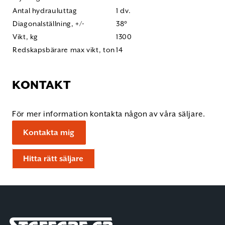
Antal hydrauluttag
1 dv.
Diagonalställning, +/-
38°
Vikt, kg
1300
Redskapsbärare max vikt, ton
14
KONTAKT
För mer information kontakta någon av våra säljare.
Kontakta mig
Hitta rätt säljare
Staffare AB