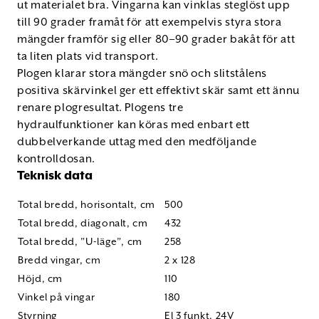
ut materialet bra. Vingarna kan vinklas steglöst upp
till 90 grader framåt för att exempelvis styra stora
mängder framför sig eller 80–90 grader bakåt för att
ta liten plats vid transport.
Plogen klarar stora mängder snö och slitstålens
positiva skärvinkel ger ett effektivt skär samt ett ännu
renare plogresultat. Plogens tre
hydraulfunktioner kan köras med enbart ett
dubbelverkande uttag med den medföljande
kontrolldosan.
Teknisk data
Total bredd, horisontalt, cm
500
Total bredd, diagonalt, cm
432
Total bredd, ”U-läge”, cm
258
Bredd vingar, cm
2 x 128
Höjd, cm
110
Vinkel på vingar
180
Styrning
El 3 funkt. 24V