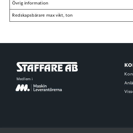
Övrig information
Redskapsbärare max vikt, ton
KO
Staffare AB
Kon
Medlem i
Anl
Viss