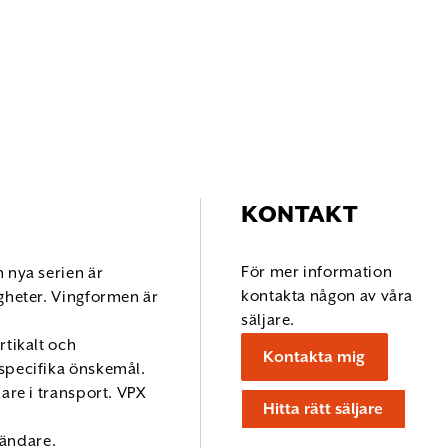
KONTAKT
För mer information
 nya serien är
kontakta någon av våra
igheter. Vingformen är
säljare.
rtikalt och
Kontakta mig
dspecifika önskemål.
are i transport. VPX
Hitta rätt säljare
vändare.