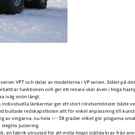
serien VPT och delar av modellerna i VP serien. Stålet på den
rbättrar funktionen och ger ett renare skär även i höga hast
ka iväg snön långt.
 individuella länkarmar ger ett stort rörelsemönster både ve
d bultade redskapsfästen allt för enkel anpassning till kun
g av vingarna, nu hela +/- 38 grader vilket gör plogarna smal
steglös justering.
ik, en fabrik utrustad för att möta högst ställda krav från an