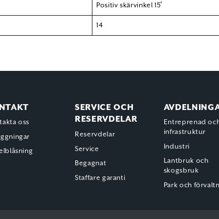
Positiv skärvinkel 15′
14
NTAKT
SERVICE OCH
AVDELNING
RESERVDELAR
takta oss
Entreprenad oc
infrastruktur
Reservdelar
äggningar
Industri
Service
elblåsning
Lantbruk och
Begagnat
skogsbruk
Staffare garanti
Park och förvalt