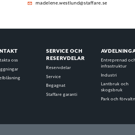
madelene.westlund@staffare.se
NTAKT
SERVICE OCH
AVDELNING
RESERVDELAR
takta oss
Entreprenad oc
infrastruktur
Reservdelar
äggningar
Industri
Service
elblåsning
Lantbruk och
Begagnat
skogsbruk
Staffare garanti
Park och förvalt