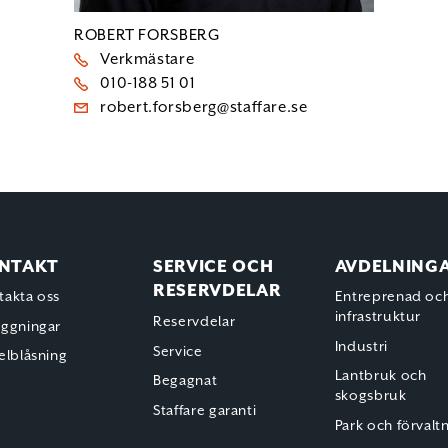
ROBERT FORSBERG
Verkmästare
010-188 51 01
robert.forsberg@staffare.se
NTAKT
SERVICE OCH
AVDELNING
RESERVDELAR
takta oss
Entreprenad oc
infrastruktur
Reservdelar
äggningar
Industri
Service
elblåsning
Lantbruk och
Begagnat
skogsbruk
Staffare garanti
Park och förvalt