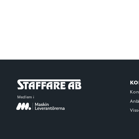
KO
Staffare AB
Kon
Medlem i
Anl
Viss