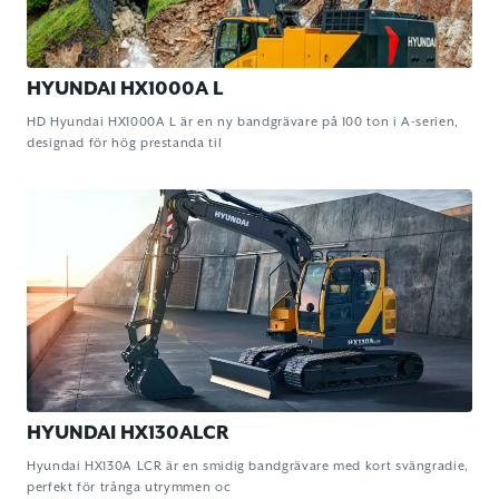
HYUNDAI HX1000A L
HD Hyundai HX1000A L är en ny bandgrävare på 100 ton i A-serien,
designad för hög prestanda til
HYUNDAI HX130ALCR
Hyundai HX130A LCR är en smidig bandgrävare med kort svängradie,
perfekt för trånga utrymmen oc