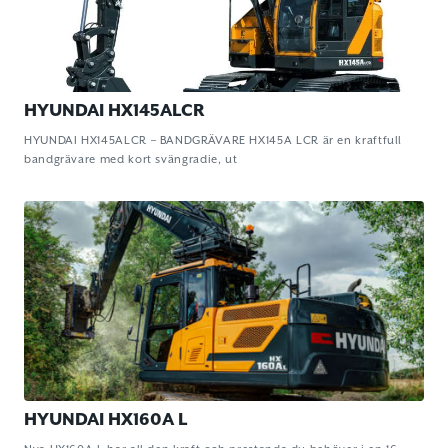
HYUNDAI HX145ALCR
HYUNDAI HX145ALCR – BANDGRÄVARE HX145A LCR är en kraftfull
bandgrävare med kort svängradie, ut
HYUNDAI HX160A L