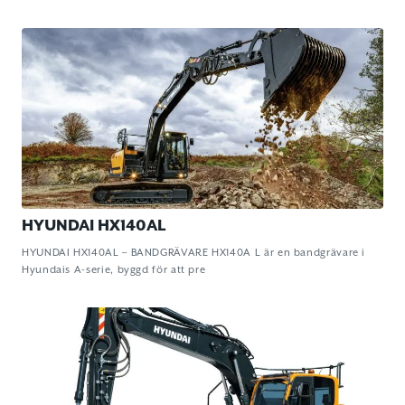
HYUNDAI HX140AL
HYUNDAI HX140AL – BANDGRÄVARE HX140A L är en bandgrävare i
Hyundais A-serie, byggd för att pre