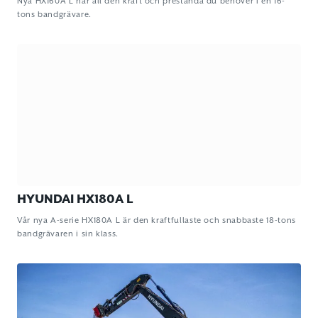
Nya HX160A L har all den kraft och prestanda du behöver i en 16-
tons bandgrävare.
HYUNDAI HX180A L
Vår nya A-serie HX180A L är den kraftfullaste och snabbaste 18-tons
bandgrävaren i sin klass.