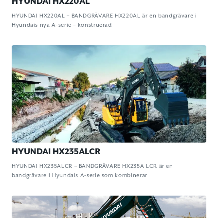
HYUNDAI HX220AL
HYUNDAI HX220AL – BANDGRÄVARE HX220AL är en bandgrävare i
Hyundais nya A-serie – konstruerad
HYUNDAI HX235ALCR
HYUNDAI HX235ALCR – BANDGRÄVARE HX235A LCR är en
bandgrävare i Hyundais A-serie som kombinerar