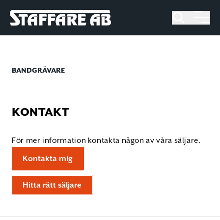
Staffare AB
Skip
to
content
BANDGRÄVARE
KONTAKT
För mer information kontakta någon av våra säljare.
Kontakta mig
Hitta rätt säljare