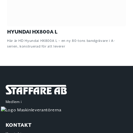
HYUNDAI HX800A L
Här är HD Hyundai HX800A L – en ny 80-tons bandgrävare i A-
serien, konstruerad för att leverer
Staffare AB
Medlem i
KONTAKT