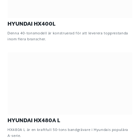
HYUNDAI HX400L
Denna 40-tonsmodell är konstruerad för att leverera topprestanda
inom flera branscher.
HYUNDAI HX480A L
HX480A L är en kraftfull 50-tons bandgrävare i Hyundais populära
A-serie.