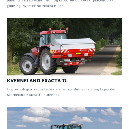
Buren tallriksspridare med hög kapacitet och exakt placering av
gödning. Kverneland Exacta HL är
KVERNELAND EXACTA TL
Högteknologisk vågcellsspridare för spridning med hög kapacitet.
Kverneland Exacta TL buren tall