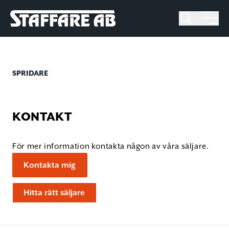
Staffare AB
Skip
to
content
SPRIDARE
KONTAKT
För mer information kontakta någon av våra säljare.
Kontakta mig
Hitta rätt säljare