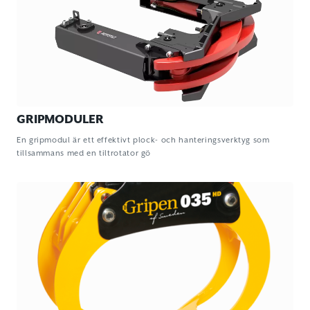
GRIPMODULER
En gripmodul är ett effektivt plock- och hanteringsverktyg som
tillsammans med en tiltrotator gö