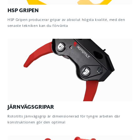
HSP GRIPEN
HSP Gripen producerar gripar av absolut högsta kvalité, med den
senaste tekniken kan du förvänta
JÄRNVÄGSGRIPAR
Rototilts järnvägsgrip är dimensionerad för tyngre arbeten där
konstruktionen gör den optimal