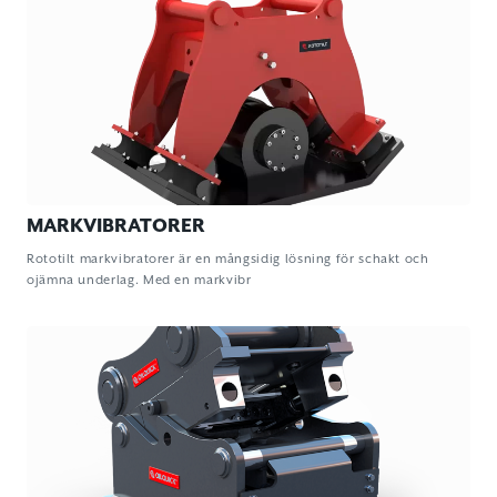
MARKVIBRATORER
Rototilt markvibratorer är en mångsidig lösning för schakt och
ojämna underlag. Med en markvibr