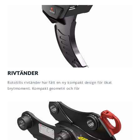
RIVTÄNDER
Rototilts rivtänder har fått en ny kompakt design för ökat
brytmoment. Kompakt geometri och för