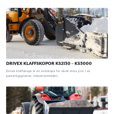
DRIVEX KLAFFSKOPOR KS2130 – KS3000
Drivex klaffskopa är en snöskopa för såväl stora ytor t ex
parkeringsplatser, industriområden,