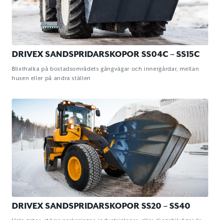
DRIVEX SANDSPRIDARSKOPOR SS04C – SS15C
Blixthalka på bostadsområdets gångvägar och innergårdar, mellan
husen eller på andra ställen
DRIVEX SANDSPRIDARSKOPOR SS20 – SS40