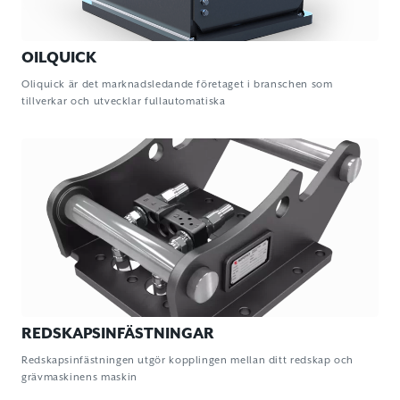
OILQUICK
Oliquick är det marknadsledande företaget i branschen som
tillverkar och utvecklar fullautomatiska
REDSKAPSINFÄSTNINGAR
Redskapsinfästningen utgör kopplingen mellan ditt redskap och
grävmaskinens maskin