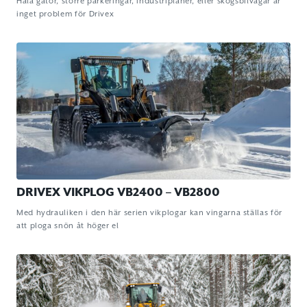
Hala gator, större parkeringar, industriplaner, eller skogsbilvägar är
inget problem för Drivex
DRIVEX VIKPLOG VB2400 – VB2800
Med hydrauliken i den här serien vikplogar kan vingarna ställas för
att ploga snön åt höger el