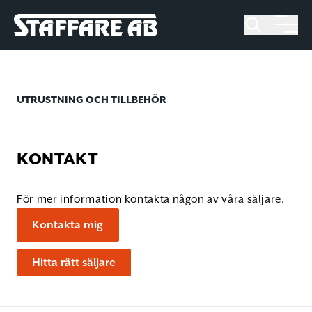
Staffare AB
Skip
to
content
UTRUSTNING OCH TILLBEHÖR
KONTAKT
För mer information kontakta någon av våra säljare.
Kontakta mig
Hitta rätt säljare