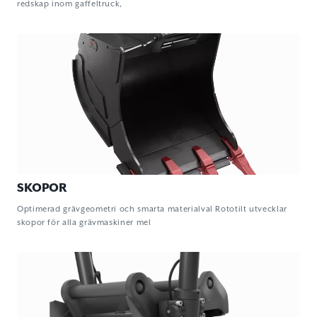
redskap inom gaffeltruck,
SKOPOR
Optimerad grävgeometri och smarta materialval Rototilt utvecklar
skopor för alla grävmaskiner mel